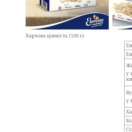
Харчова цінність (100 г):
Ен
Ен
Ж
у 
ки
Ву
у 
Ха
Бі
Сі