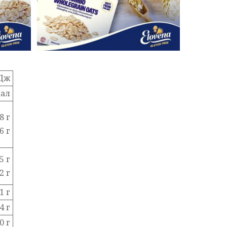
кДж
кал
8 г
6 г
5 г
2 г
1 г
4 г
0 г