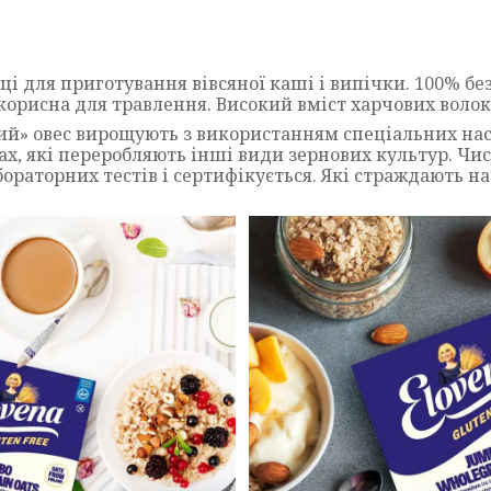
вці для приготування вівсяної каші і випічки. 100% б
 корисна для травлення. Високий вміст харчових волок
стий» овес вирощують з використанням спеціальних нас
ах, які переробляють інші види зернових культур. Чи
ораторних тестів і сертифікується. Які страждають н