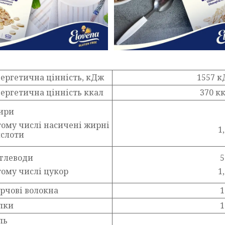
ергетична цінність, кДж
1557 
ергетична цінність ккал
370 к
ири
тому числі насичені жирні
1,
слоти
глеводи
5
тому числі цукор
1,
рчові волокна
1
лки
1
ль