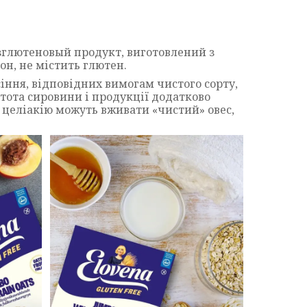
езглютеновый продукт, виготовлений з
он, не містить глютен.
іння, відповідних вимогам чистого сорту,
стота сировини і продукції додатково
а целіакію можуть вживати «чистий» овес,