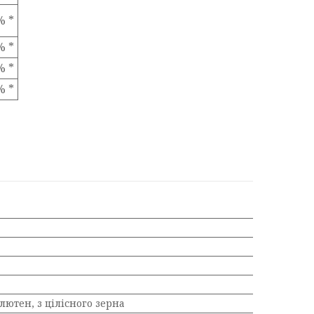
% *
% *
% *
% *
глютен, з цілісного зерна