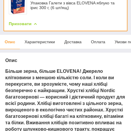
Упаковка Галети з вівса ELOVENA яблуко та
ірис 300 г, (6 шт/ящ)
Приховати
Опис
Характеристики
Доставка
Оплата
Умови п
Опис
Більше зерна, більше ELOVENA! Джерело
клітковини з меншою кількістю соли. І коли ви
перекусите, ви зрозумієте, чому наші хлібці
безперечно є найкращим. Хрусткі хлібці Nordic
багатозернові — корисний і дієтичний продукт для
всієї родини. Хлібці виготовлені з цільного зерна,
вирощеного в екологічно чистих районах. Хрусткі
багатозернові хлібці багаті на клітковину, вітаміни
та білки. Вживання хлібців позитивно впливає на
роботу шлунково-кишкового тракту, покращує