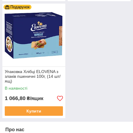
Подарунок
Упаковка Хлібці ELOVENA з
злаків пшеничні 100г, (14 шт/
ящ)
В наявності
1 066,80
₴/ящик
Купити
Про нас