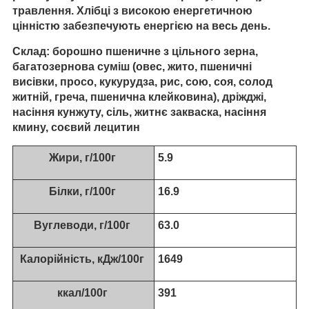
травлення. Хлібці з високою енергетичною
цінністю забезпечують енергією на весь день.
Склад:
борошно пшеничне з цільного зерна,
багатозернова суміш (овес, жито, пшеничні
висівки, просо, кукурудза, рис, сою, соя, солод
житній, греча, пшенична клейковина), дріжджі,
насіння кунжуту, сіль, житнє закваска, насіння
кмину, соєвий лецитин
Жири, г/100г
5.9
Білки, г/100г
16.9
Вуглеводи, г/100г
63.0
Калорійність, кДж/100г
1649
ккал/100г
391