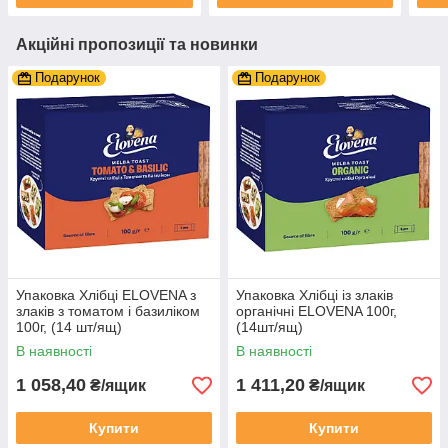
Акційні пропозиції та новинки
Подарунок
Подарунок
Упаковка Хлібці ELOVENA з
Упаковка Хлібці із злаків
злаків з томатом і базиліком
органічні ELOVENA 100г,
100г, (14 шт/ящ)
(14шт/ящ)
В наявності
В наявності
1 058,40
1 411,20
₴/ящик
₴/ящик
Купити
Купити