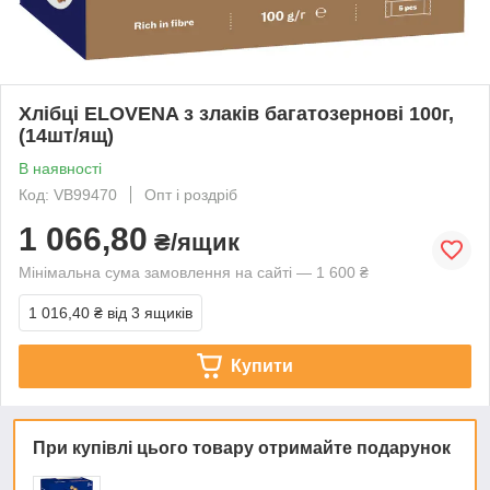
Хлібці ELOVENA з злаків багатозернові 100г,
(14шт/ящ)
В наявності
Код: VB99470
Опт і роздріб
1 066,80
₴/ящик
Мінімальна сума замовлення на сайті — 1 600 ₴
1 016,40 ₴
від 3 ящиків
Купити
При купівлі цього товару отримайте подарунок