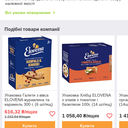
належної якості
Всі умови повернення
Подібні товари компанії
Упаковка Галети з вівса
Упаковка Хлібці ELOVENA
Упак
ELOVENA журавлина та
з злаків з томатом і
орга
карамель 300 г, (6 шт/ящ)
базиліком 100г, (14 шт/ящ)
(14ш
616,32
₴/ящик
1 058,40
1 4
₴/ящик
1 232,64 ₴/ящик
Купити
Купити