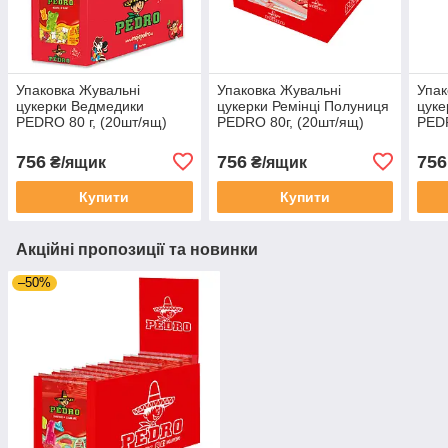
Упаковка Жувальні
Упаковка Жувальні
Упак
цукерки Ведмедики
цукерки Ремінці Полуниця
цуке
PEDRO 80 г, (20шт/ящ)
PEDRO 80г, (20шт/ящ)
PEDR
756
756
756
₴/ящик
₴/ящик
Купити
Купити
Акційні пропозиції та новинки
–50%