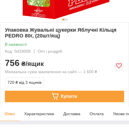
Упаковка Жувальні цукерки Яблучні Кільця
PEDRO 80г, (20шт/ящ)
В наявності
Код: S433008
Опт і роздріб
756
₴/ящик
Мінімальна сума замовлення на сайті — 1 600 ₴
720 ₴
від 3 ящиків
Купити
Опис
Характеристики
Доставка
Оплата
Умови п