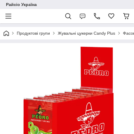
Райсіо Україна
Продуктові групи
Жувальні цукерки Candy Plus
Фасов