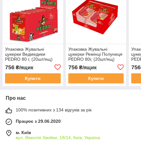
Упаковка Жувальні
Упаковка Жувальні
Упак
цукерки Ведмедики
цукерки Ремінці Полуниця
цуке
PEDRO 80 г, (20шт/ящ)
PEDRO 80г, (20шт/ящ)
PEDR
756
756
756
₴/ящик
₴/ящик
Купити
Купити
Про нас
100% позитивних з 134 відгуків за рік
Працює з 29.06.2020
м. Київ
вул. Вікентія Хвойки, 18/14, Київ, Україна