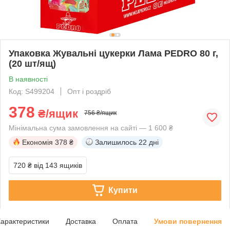
Упаковка Жувальні цукерки Лама PEDRO 80 г,
(20 шт/ящ)
В наявності
Код: S499204
Опт і роздріб
378
₴/ящик
756 ₴/ящик
Мінімальна сума замовлення на сайті — 1 600 ₴
Економія
378 ₴
Залишилось
22 дні
720 ₴
від 143 ящиків
Купити
арактеристики
Доставка
Оплата
Умови повернення