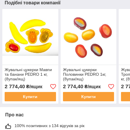
Подібні товари компанії
Жувальні цукерки Мавпи
Жувальні цукерки
Жува
та банани PEDRO 1 кг,
Половинки PEDRO 1кг,
Троп
(8упак/ящ)
(8упак/ящ)
кг, 
2 774,40
2 774,40
2 7
₴/ящик
₴/ящик
Купити
Купити
Про нас
100% позитивних з 134 відгуків за рік