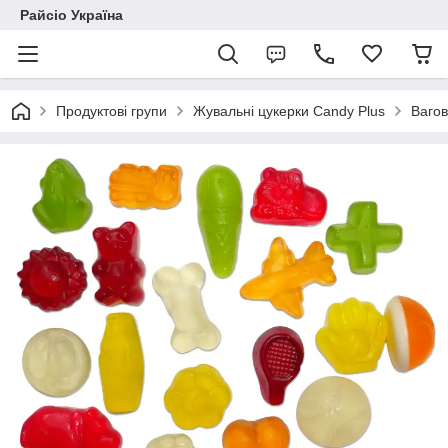
Райсіо Україна
Продуктові групи
Жувальні цукерки Candy Plus
Вагов