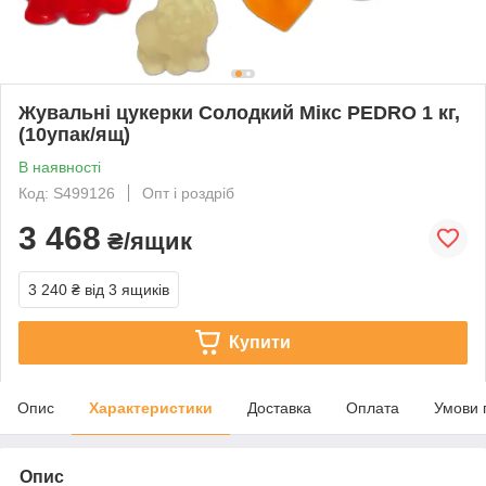
Жувальні цукерки Солодкий Мікс PEDRO 1 кг,
(10упак/ящ)
В наявності
Код: S499126
Опт і роздріб
3 468
₴/ящик
3 240 ₴
від 3 ящиків
Купити
Опис
Характеристики
Доставка
Оплата
Умови 
Опис