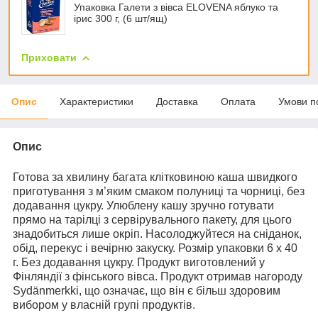
Упаковка Галети з вівса ELOVENA яблуко та
ірис 300 г, (6 шт/ящ)
Приховати
Опис
Характеристики
Доставка
Оплата
Умови п
Опис
Готова за хвилину багата клітковиною каша швидкого
приготування з м’яким смаком полуниці та чорниці, без
додавання цукру. Улюблену кашу зручно готувати
прямо на тарілці з сервірувального пакету, для цього
знадобиться лише окріп. Насолоджуйтеся на сніданок,
обід, перекус і вечірню закуску. Розмір упаковки 6 х 40
г. Без додавання цукру. Продукт виготовлений у
Фінляндії з фінського вівса. Продукт отримав нагороду
Sydänmerkki, що означає, що він є більш здоровим
вибором у власній групі продуктів.