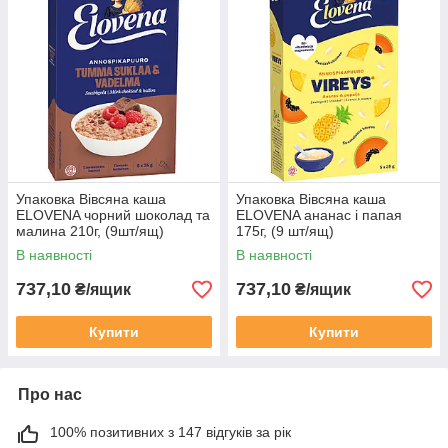
Упаковка Вівсяна каша
Упаковка Вівсяна каша
ELOVENA чорний шоколад та
ELOVENA ананас і папая
малина 210г, (9шт/ящ)
175г, (9 шт/ящ)
В наявності
В наявності
737,10
737,10
₴/ящик
₴/ящик
Купити
Купити
Про нас
100% позитивних з 147 відгуків за рік