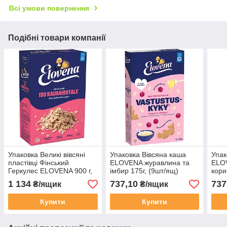
Всі умови повернення
Подібні товари компанії
Упаковка Великі вівсяні
Упаковка Вівсяна каша
Упак
пластівці Фінський
ELOVENA журавлина та
ELOV
Геркулес ELOVENA 900 г,
імбир 175г, (9шт/ящ)
кори
(10 шт/ящ)
1 134
737,10
737
₴/ящик
₴/ящик
Купити
Купити