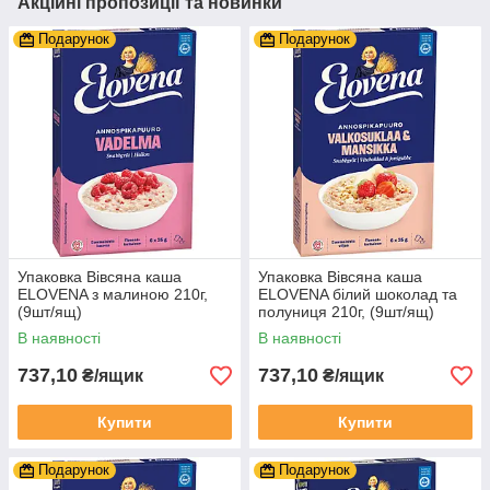
Акційні пропозиції та новинки
Подарунок
Подарунок
Упаковка Вівсяна каша
Упаковка Вівсяна каша
ELOVENA з малиною 210г,
ELOVENA білий шоколад та
(9шт/ящ)
полуниця 210г, (9шт/ящ)
В наявності
В наявності
737,10
737,10
₴/ящик
₴/ящик
Купити
Купити
Подарунок
Подарунок